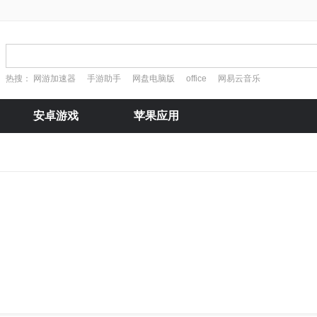
热搜：
网游加速器
手游助手
网盘电脑版
office
网易云音乐
安卓游戏
苹果应用