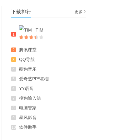
下载排行
>
更多
TIM
1
腾讯课堂
2
QQ导航
3
酷狗音乐
4
爱奇艺PPS影音
5
YY语音
6
搜狗输入法
7
电脑管家
8
暴风影音
9
软件助手
10