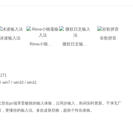
冰凌输入法
谷歌拼音
Rime小狼毫输入法
微软日文输入法
.271
 / win7 / win10 / win11
让您在pc端享受极致的输入体验，云同步输入，热词实时更新。干净无广
音，更懂你的输入法。多款皮肤切换，超前个性化体验。