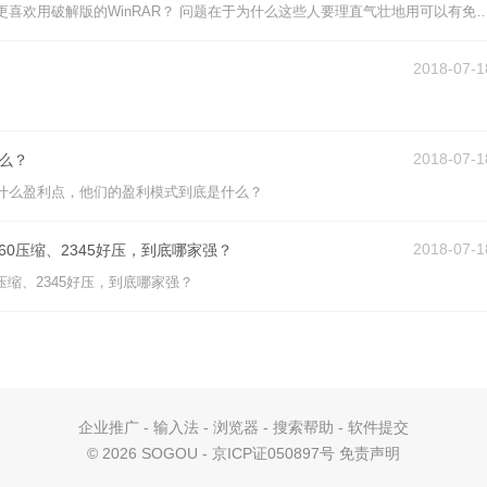
为什么有人不喜欢用这些免费的软件，更喜欢用破解版的WinRAR？ 问题在于为什么这些人要理直气壮地用可以有免费替代品（例如7zip）的盗版软件？ 而且盗版的破解软件安全性值得怀疑，我知道的一些做软件破解的会在破解软件里嵌
2018-07-1
2018-07-1
么？
什么盈利点，他们的盈利模式到底是什么？
2018-07-1
p、360压缩、2345好压，到底哪家强？
360压缩、2345好压，到底哪家强？
企业推广
-
输入法
-
浏览器
-
搜索帮助
-
软件提交
©
2026 SOGOU - 京ICP证050897号
免责声明