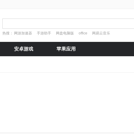
热搜：
网游加速器
手游助手
网盘电脑版
office
网易云音乐
安卓游戏
苹果应用