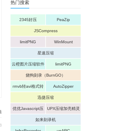
热门搜索
2345好压
PeaZip
JSCompress
limitPNG
WinMount
星速压缩
云橙图片压缩软件
limitPNG
烧狗刻录（BurnGO）
rmvb转avi格式转
AutoZipper
换器
迅捷压缩
优优Javascript压
UPX压缩加壳精灵
题
缩工具
如来刻录机
8
InfraRecorder
unARC