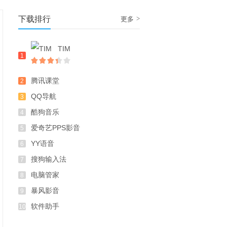
下载排行
>
更多
TIM
1
腾讯课堂
2
QQ导航
3
酷狗音乐
4
爱奇艺PPS影音
5
YY语音
6
搜狗输入法
7
电脑管家
8
暴风影音
9
软件助手
10