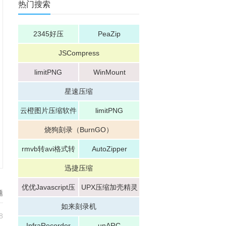
热门搜索
2345好压
PeaZip
JSCompress
limitPNG
WinMount
星速压缩
云橙图片压缩软件
limitPNG
烧狗刻录（BurnGO）
rmvb转avi格式转
AutoZipper
换器
迅捷压缩
优优Javascript压
UPX压缩加壳精灵
题
缩工具
如来刻录机
8
InfraRecorder
unARC