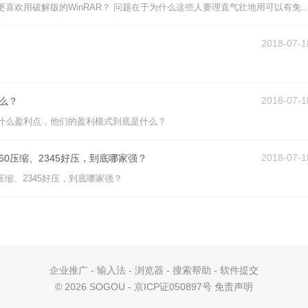
为什么有人不喜欢用这些免费的软件，更喜欢用破解版的WinRAR？ 问题在于为什么这些人要理直气壮地用可以有免费替代品（例如7zip）的盗版软件？ 而且盗版的破解软件安全性值得怀疑，我知道的一些做软件破解的会在破解软件里嵌
2018-07-1
2018-07-1
么？
什么盈利点，他们的盈利模式到底是什么？
2018-07-1
p、360压缩、2345好压，到底哪家强？
360压缩、2345好压，到底哪家强？
企业推广
-
输入法
-
浏览器
-
搜索帮助
-
软件提交
©
2026 SOGOU - 京ICP证050897号
免责声明