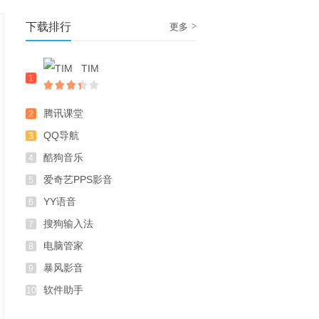
下载排行
>
更多
TIM
1
腾讯课堂
2
QQ导航
3
酷狗音乐
4
爱奇艺PPS影音
5
YY语音
6
搜狗输入法
7
电脑管家
8
暴风影音
9
软件助手
10