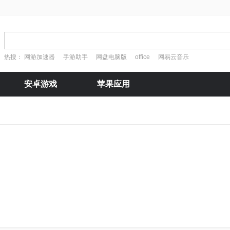
热搜：
网游加速器
手游助手
网盘电脑版
office
网易云音乐
安卓游戏
苹果应用