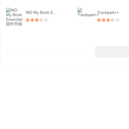
WD My Book E...
Trackpad++