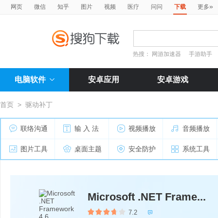
»
网页
微信
知乎
图片
视频
医疗
问问
下载
更多
热搜：
网游加速器
手游助手
电脑软件
安卓应用
安卓游戏
首页
>
驱动补丁
联络沟通
输 入 法
视频播放
音频播放
图片工具
桌面主题
安全防护
系统工具
Microsoft .NET Frame...
7.2
