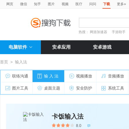
»
网页
微信
知乎
图片
视频
医疗
问问
下载
更多
热搜：
网游加速器
手游助手
电脑软件
安卓应用
安卓游戏
首页
>
输入法
联络沟通
输 入 法
视频播放
音频播放
图片工具
桌面主题
安全防护
系统工具
卡饭输入法
8.0
