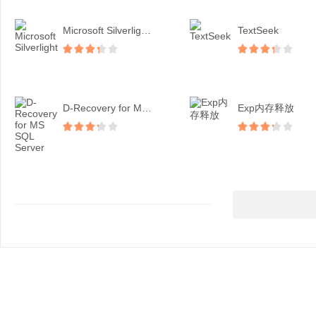
Microsoft Silverligh...
TextSeek
D-Recovery for MS SQ...
Exp内存释放