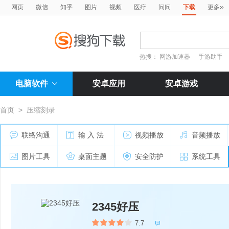
»
网页
微信
知乎
图片
视频
医疗
问问
下载
更多
热搜：
网游加速器
手游助手
电脑软件
安卓应用
安卓游戏
首页
>
压缩刻录
联络沟通
输 入 法
视频播放
音频播放
图片工具
桌面主题
安全防护
系统工具
2345好压
7.7
